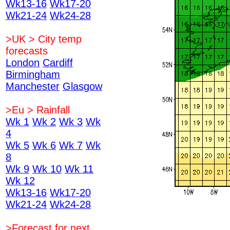
Wk13-16
Wk17-20
Wk21-24
Wk24-28
>UK > City temp
forecasts
London
Cardiff
Birmingham
Manchester
Glasgow
>Eu > Rainfall
Wk 1
Wk 2
Wk 3
Wk
4
Wk 5
Wk 6
Wk 7
Wk
8
Wk 9
Wk 10
Wk 11
Wk 12
Wk13-16
Wk17-20
Wk21-24
Wk24-28
>Forecast for next