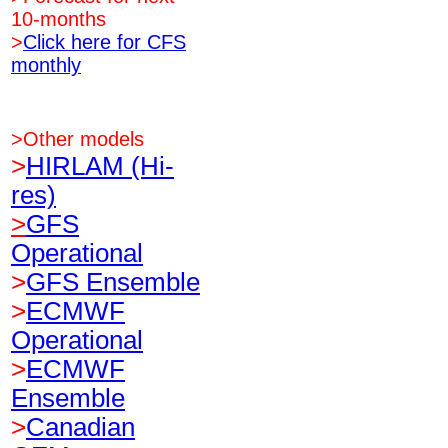
10-months
>
Click here for CFS
monthly
>Other models
>
HIRLAM (Hi-
res)
>
GFS
Operational
>
GFS Ensemble
>
ECMWF
Operational
>
ECMWF
Ensemble
>
Canadian