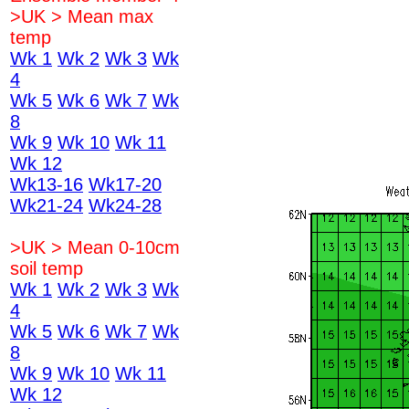
>UK > Mean max
temp
Wk 1
Wk 2
Wk 3
Wk
4
Wk 5
Wk 6
Wk 7
Wk
8
Wk 9
Wk 10
Wk 11
Wk 12
Wk13-16
Wk17-20
Wk21-24
Wk24-28
>UK > Mean 0-10cm
soil temp
Wk 1
Wk 2
Wk 3
Wk
4
Wk 5
Wk 6
Wk 7
Wk
8
Wk 9
Wk 10
Wk 11
Wk 12