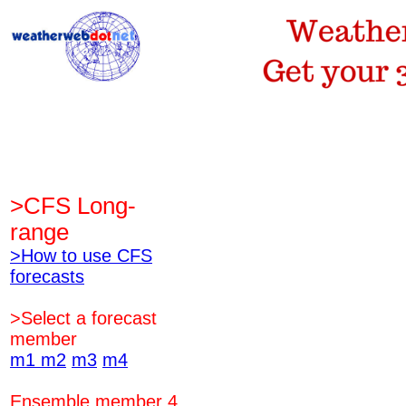
>CFS Long-
range
>How to use CFS
forecasts
>Select a forecast
member
m1
m2
m3
m4
Ensemble member 4